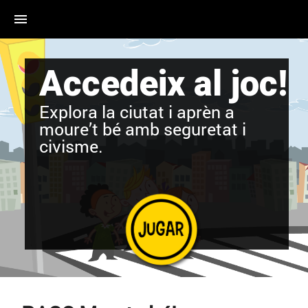
menu
Accedeix al joc!
Explora la ciutat i aprèn a
moure’t bé amb seguretat i
civisme.