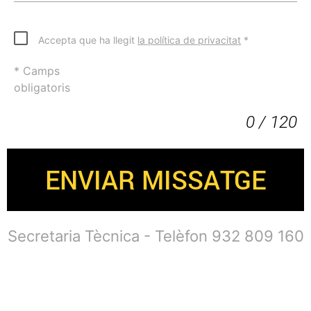
Accepta que ha llegit
la política de privacitat
*
* Camps
obligatoris
0 / 120
ENVIAR MISSATGE
Secretaria Tècnica - Telèfon 932 809 160