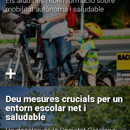
Els alumnes reben formació sobre
mobilitat autònoma i saludable
Deu mesures crucials per un
entorn escolar net i
saludable