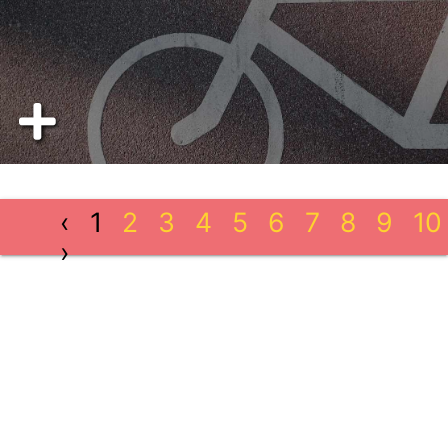
‹
1
2
3
4
5
6
7
8
9
10
›